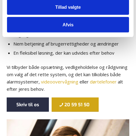
sikkerhed i hverdagen. Vi kan lave systemet med både
Tillad valgte
nøglebrikker, adgangskoder og mobilapps alt efter, hvad
du har brug for. Med adgangskontrol får du:
Afvis
Øget sikkerhed ved at begrænse uvedkommendes
adgang
Nem betjening af brugerrettigheder og ændringer
En fleksibel løsning, der kan udvides efter behov
Vi tilbyder både opsætning, vedligeholdelse og rådgivning
om valg af det rette system, og det kan tilkobles både
alarmsystemer,
videoovervågning
eller
dørtelefoner
alt
efter jeres behov.
Skriv til os
20 59 51 50