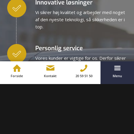
Innovative løsninger
Vi sikrer høj kvalitet og arbejder med noget
af den nyeste teknologi, så sikkerheden er i
top.
Personlig service
Vores kunder er vigtige for os. Derfor sikrer
vi en god og personlig dialog, uanset hvem
du er.
Forside
Kontakt
20 59 51 50
Menu
Integrerede muligheder
Vi tænker ud af boksen og udvikler
komplekse sikkerhedsløsninger på tværs af
vores ydelser.