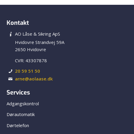
Kontakt
AO Låse & Sikring ApS
Hvidovre Strandvej 59A
2650 Hvidovre
CVR: 43307878
20 59 51 50
arne@aolaase.dk
Services
Adgangskontrol
Dørautomatik
Dørtelefon