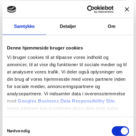
6 mdr.
HTTP
Samtykke
Detaljer
Om
GPS
Denne hjemmeside bruger cookies
Vi bruger cookies til at tilpasse vores indhold og
annoncer, til at vise dig funktioner til sociale medier og til
youtube.com
at analysere vores trafik. Vi deler også oplysninger om
din brug af vores hjemmeside med vores partnere inden
for sociale medier, annonceringspartnere og
Registrerer et unikt ID på mobile enheder for at muliggøre
analysepartnere. Vi indsamler data i overensstemmelse
tracking baseret på geografisk GPS lokation.
med
Googles Business Data Responsibility Site
.
Vores partnere kan kombinere disse data med andre
1 dag
oplysninger, du har givet dem, eller som de har indsamlet
fra din brug af deres tjenester.
Samtykkevalg
Nødvendig
HTTP