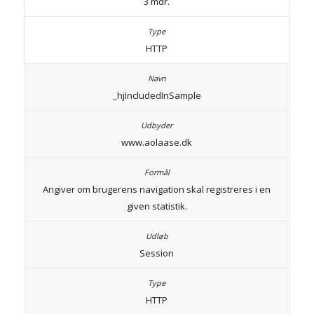
3 mdr.
HTTP
_hjIncludedInSample
www.aolaase.dk
Angiver om brugerens navigation skal registreres i en
given statistik.
Session
HTTP