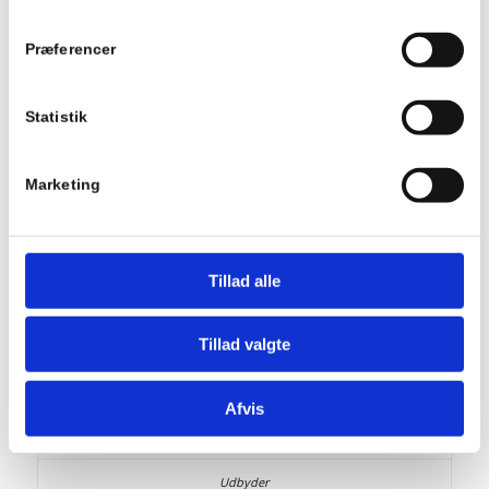
Se Cookie & Privatlivspolitik
her
Præferencer
lang
Statistik
ads.linkedin.com
Marketing
Gemmer det sprog brugeren har valgt på en hjemmeside.
Tillad alle
Session
Tillad valgte
HTTP
Afvis
lidc